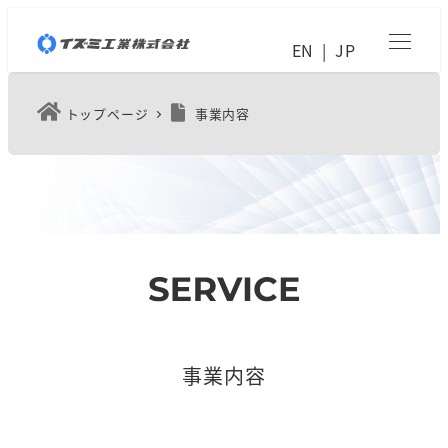
メ
EN
JP
イ
ン
トップページ
事業内容
コ
ン
テ
ン
ツ
へ
移
動
事業内容